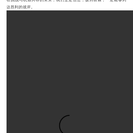
年度晚会有如万里长征中的一个驿站，既是对过往的挥手告别，更
是迈进新征程的起点。感谢来之不易的昨天，珍惜携手共进的今
天，致敬无限可能的明天！
昨天，我们是携手同行的战友；明天，我们将是再创辉煌的伙伴！
在挑战与机遇共存的未来，我们坚定信念，披荆斩棘，一定能够到
达胜利的彼岸。