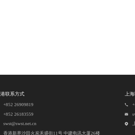
香港联系方式
上海
+852 26909819
+
+852 26183559
s
swst@swst.net.cn
香港新界沙田火炭禾盛街11号 中建电讯大厦26楼