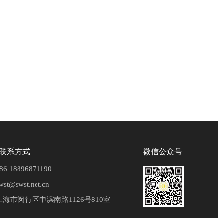
联系方式
微信公众号
86 18896871190
wst@swst.net.cn
上海市闵行区申滨南路1126号810室