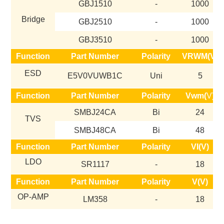
GBJ1510
-
1000
Bridge
GBJ2510
-
1000
GBJ3510
-
1000
Function
Part Number
Polarity
VRWM(V)
ESD
E5V0VUWB1C
Uni
5
Function
Part Number
Polarity
Vwm(
V)
SMBJ24CA
Bi
24
TVS
SMBJ48CA
Bi
48
Function
Part Number
Polarity
VI(V)
LDO
SR1117
-
18
Function
Part Number
Polarity
V(V)
OP-AMP
LM358
-
18