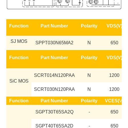
Function
Part Number
Polarity
VDS(V)
SJ MOS
SPPT030N65MA2
N
650
Function
Part Number
Polarity
VDS(V)
SCRT014N120PAA
N
1200
SiC MOS
SCRT030N120PAA
N
1200
Function
Part Number
Polarity
VCES(
V)
SGPT30T65SA2Q
-
650
SGPT40T65SA2D
-
650