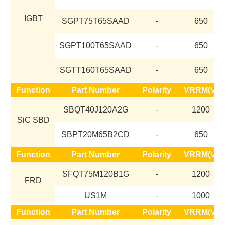
IGBT
SGPT75T65SAAD
-
650
SGPT100T65SAAD
-
650
SGTT160T65SAAD
-
650
Function
Part Number
Polarity
VRRM(
V)
SBQT40J120A2G
-
1200
SiC SBD
SBPT20M65B2CD
-
650
Function
Part Number
Polarity
VRRM(
V)
SFQT75M120B1G
-
1200
FRD
US1M
-
1000
Function
Part Number
Polarity
VRRM(
V)