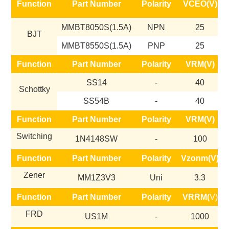
Function
Part Number
Polarity
VCEO(V)
MMBT8050S(1.5A)
NPN
25
BJT
MMBT8550S(1.5A)
PNP
25
Function
Part Number
Polarity
VRM(V)
SS14
-
40
Schottky
SS54B
-
40
Function
Part Number
Polarity
VRM(V)
Switching
1N4148SW
-
100
Function
Part Number
Polarity
Vzonm(V)
Zener
MM1Z3V3
Uni
3.3
Function
Part Number
Polarity
VRRM(
V)
FRD
US1M
-
1000