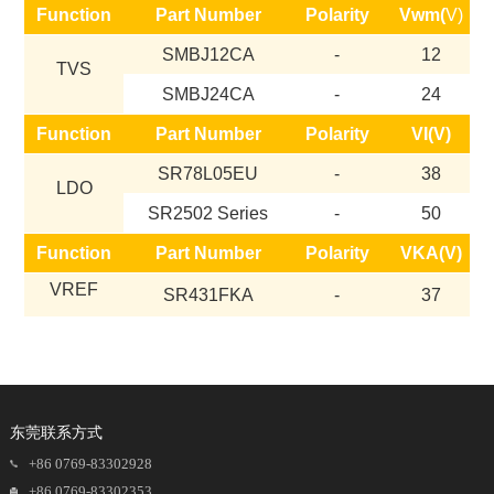
Function
Part Number
Polarity
Vwm(
V)
SMBJ12CA
-
12
TVS
SMBJ24CA
-
24
Function
Part Number
Polarity
VI(V)
SR78L05EU
-
38
LDO
SR2502 Series
-
50
Function
Part Number
Polarity
VKA(V)
VREF
SR431FKA
-
37
东莞联系方式
+86 0769-83302928
+86 0769-83302353