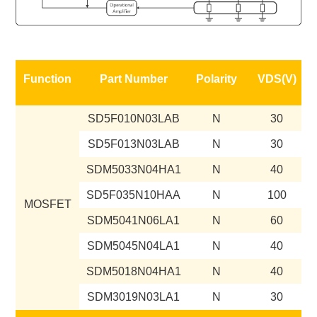
Function
Part Number
Polarity
VDS(V)
SD5F010N03LAB
N
30
SD5F013N03LAB
N
30
SDM5033N04HA1
N
40
SD5F035N10HAA
N
100
MOSFET
SDM5041N06LA1
N
60
SDM5045N04LA1
N
40
SDM5018N04HA1
N
40
SDM3019N03LA1
N
30