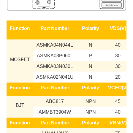
Function
Part Number
Polarity
VDS(V)
ASMKA04N044L
N
40
ASMKA03P060L
P
30
MOSFET
ASMKA03N030L
N
30
ASMKA02N041U
N
20
Function
Part Number
Polarity
VCEO(V)
ABC817
NPN
45
BJT
AMMBT3904W
NPN
40
Function
Part Number
Polarity
VRM(V)