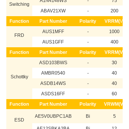
A1N4148WS
-
75
Switching
ABAV21XW
-
200
Function
Part Number
Polarity
VRRM(
V)
AUS1MFF
-
1000
FRD
AUS1GFF
-
400
Function
Part Number
Polarity
VR
R
M(V)
ASD103BWS
-
30
AMBR0540
-
40
Schottky
ASDB14WS
-
40
ASDS16FF
-
60
Function
Part Number
Polarity
VRWM(V)
AE5V0UBPC1AB
Bi
5
ESD
AE12SBKA2BA
Bi
12