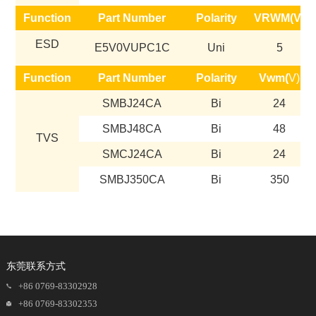
Function
Part Number
Polarity
VRWM(V)
ESD
E5V0VUPC1C
Uni
5
Function
Part Number
Polarity
Vwm(
V)
SMBJ24CA
Bi
24
SMBJ48CA
Bi
48
TVS
SMCJ24CA
Bi
24
SMBJ350CA
Bi
350
东莞联系方式
+86 0769-83302928
+86 0769-83302353