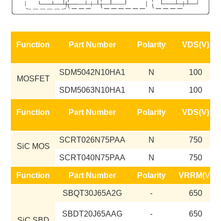
Function
Part Number
Polarity
VDS(V)
SDM5042N10HA1
N
100
MOSFET
SDM5063N10HA1
N
100
Function
Part Number
Polarity
VDS(V)
SCRT026N75PAA
N
750
SiC MOS
SCRT040N75PAA
N
750
Function
Part Number
Polarity
VRRM(
V)
SBQT30J65A2G
-
650
SBDT20J65AAG
-
650
SiC SBD