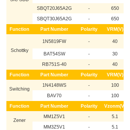
SBQT20J65A2G
-
650
SBQT30J65A2G
-
650
Function
Part Number
Polarity
VRM(V)
1N5819FW
-
40
Schottky
BAT54SW
-
30
RB751S-40
-
40
Function
Part Number
Polarity
VRM(V)
1N4148WS
-
100
Switching
BAV70
-
100
Function
Part Number
Polarity
Vzonm(V)
MM1Z5V1
-
5.1
Zener
MM3Z5V1
-
5.1