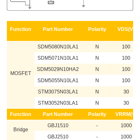
Function
Part Number
Polarity
VDS(V)
SDM5080N10LA1
N
100
SDM5071N10LA1
N
100
SDM5029N10HA2
N
100
MOSFET
SDM5055N10LA1
N
100
STM3075N03LA1
N
30
STM3052N03LA1
N
30
Function
Part Number
Polarity
VRRM(
V)
GBJ1510
-
1000
Bridge
GBJ2510
-
1000