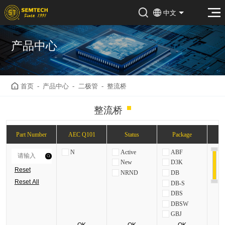
中文
产品中心
首页
-
产品中心
-
二极管
-
整流桥
整流桥
Part Number
AEC Q101
Status
Package
V
N
Active
ABF
New
D3K
Reset
NRND
DB
Reset All
DB-S
DBS
DBSW
GBJ
GBL