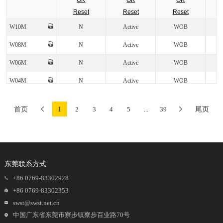
OK
OK
OK
GBP
Reset
Reset
Reset
GBU
W10M
N
Active
WOB
HBS
KBJ
W08M
N
Active
WOB
KBP
KBPC
W06M
N
Active
WOB
KBU
W04M
N
Active
WOB
LBF
MBF
W02M
N
Active
WOB
MBS
首页
1
2
3
4
5
...
39
尾页
MD-S
W01M
N
Active
WOB
MSB
RS-4M
W005M
N
Active
WOB
ULBF
TDF2750M
N
Active
ABF
UMSB
WOB
东莞联系方式
TD8S
N
Active
LBF
YBS
+86 0769-83302928
TD8M
N
Active
LBF
+86 0769-83302353
swst@swst.net.cn
TD8F
N
Active
ABF
中国广东省东莞市寮步镇寮步百业路70号