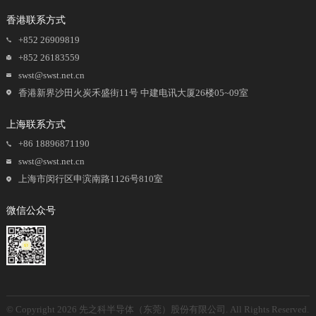
TD6S
N
Active
LBF
香港联系方式
TD6M
N
Active
LBF
+852 26909819
TD6F
N
Active
ABF
+852 26183559
swst@swst.net.cn
TD4S
N
Active
LBF
香港新界沙田火炭禾盛街11号 中建电讯大厦26楼05~09室
TD4M
N
Active
LBF
上海联系方式
TD4F410MM
N
Active
UMSB
+86 18896871190
TD4F410KM
N
Active
UMSB
swst@swst.net.cn
上海市闵行区申滨南路1126号810室
TD4F410JM
N
Active
UMSB
TD4F410GM
N
Active
UMSB
微信公众号
© Copyright 2026 先之科半导体（东莞）股份有限公司. All Rights Reserved.